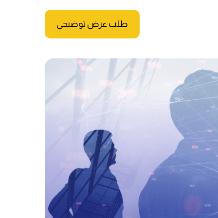
طلب عرض توضيحي