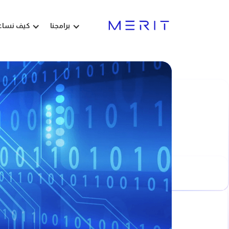
برامجنا
كيف نساع